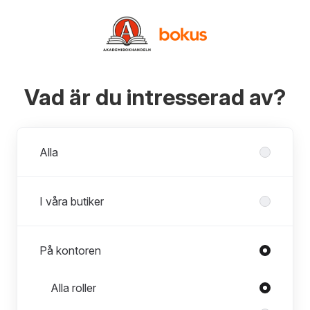
Vad är du intresserad av?
Avdelningar
Alla
I våra butiker
På kontoren
Roller i På kontoren
Alla roller