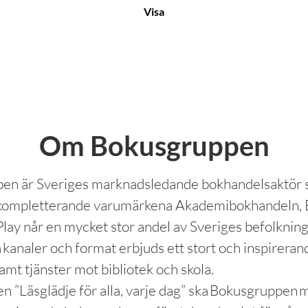
Visa
Om Bokusgruppen
en är Sveriges marknadsledande bokhandelsaktör
 kompletterande varumärkena Akademi­bokhandeln, 
lay når en mycket stor andel av Sveriges befolknin
a kanaler och format erbjuds ett stort och inspireran
amt tjänster mot bibliotek och skola.
n ”Läsglädje för alla, varje dag” ska Bokusgruppen 