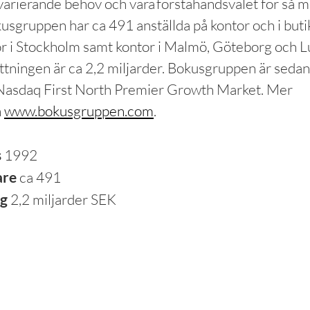
arierande behov och vara förstahandsvalet för så 
kusgruppen har ca 491 anställda på kontor och i buti
r i Stockholm samt kontor i Malmö, Göteborg och 
ttningen är ca 2,2 miljarder. Bokusgruppen är sedan
 Nasdaq First North Premier Growth Market. Mer
n
www.bokusgruppen.com
.
s
1992
are
ca 491
ng
2,2 miljarder SEK