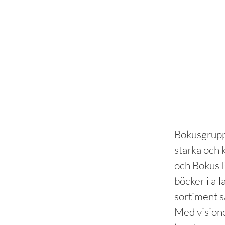
Bokusgrupp
starka och
och Bokus P
böcker i all
sortiment s
Med visione