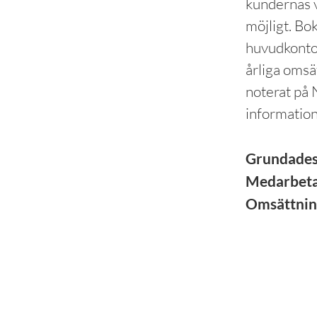
kundernas v
möjligt. Bo
huvudkonto
årliga omsä
noterat på
informatio
Grundade
Medarbet
Omsättni