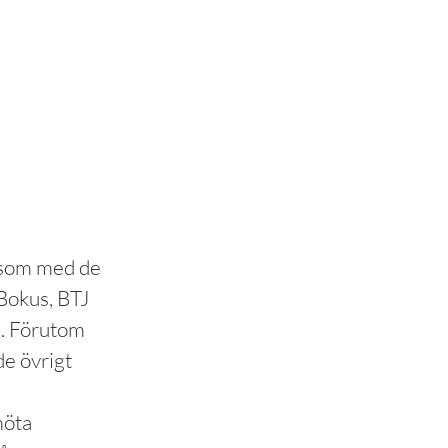
 som med de
Bokus, BTJ
g. Förutom
de övrigt
möta