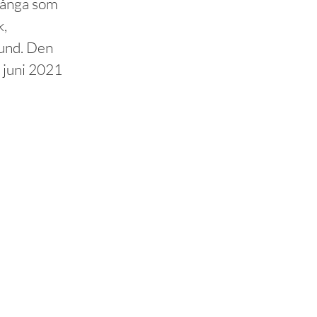
många som
k,
Lund. Den
 juni 2021