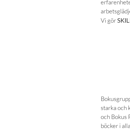
erfarenheter
arbetsglädj
Vi gör
SKI
Bokusgrupp
starka och
och Bokus P
böcker i all