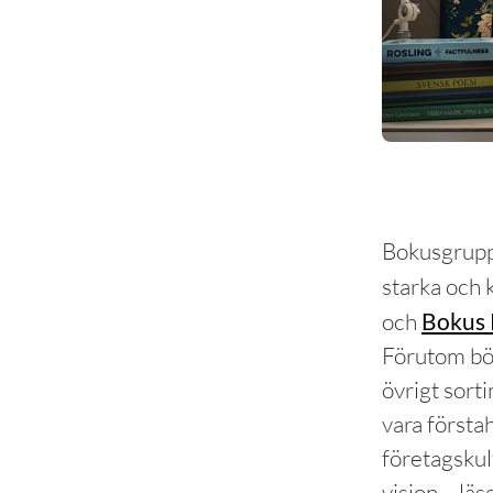
Bokusgrupp
starka och
och
Bokus 
Förutom böc
övrigt sor
vara första
företagsku
vision – läsg