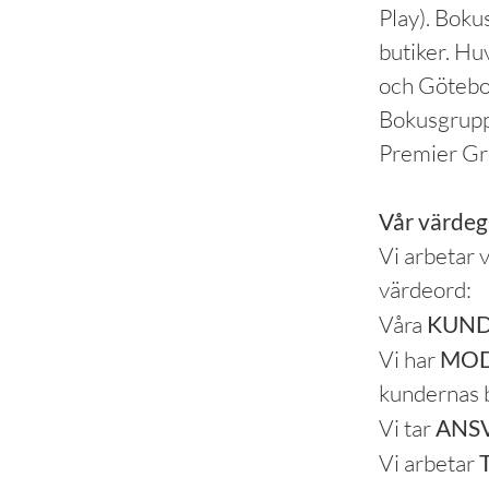
Play). Boku
butiker. Hu
och Götebor
Bokusgruppe
Premier Gr
Vår värde
Vi arbetar 
värdeord:
Våra
KUN
Vi har
MO
kundernas 
Vi tar
ANS
Vi arbetar