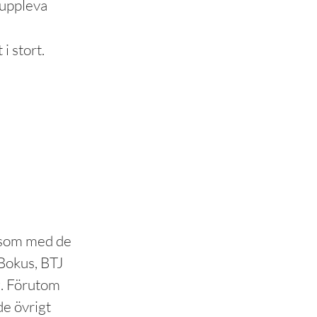
h uppleva
 i stort.
 som med de
Bokus, BTJ
g. Förutom
de övrigt