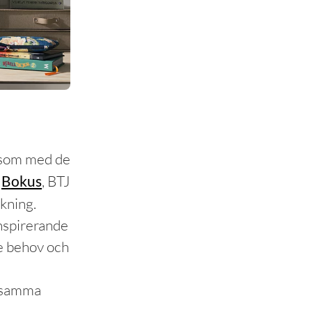
 som med de
Bokus
, BTJ
kning.
inspirerande
e behov och
t samma