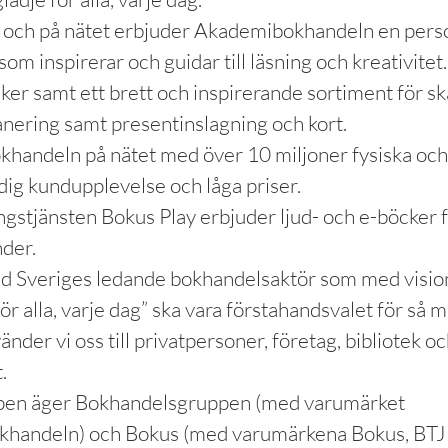
r och på nätet erbjuder Akademibokhandeln en pers
om inspirerar och guidar till läsning och kreativitet
ker samt ett brett och inspirerande sortiment för s
planering samt presentinslagning och kort.
khandeln på nätet med över 10 miljoner fysiska och 
dig kundupplevelse och låga priser.
tjänsten Bokus Play erbjuder ljud- och e-böcker fö
nder.
ed Sveriges ledande bokhandelsaktör som med visi
för alla, varje dag” ska vara förstahandsvalet för så
vänder vi oss till privatpersoner, företag, bibliotek oc
.
en äger Bokhandelsgruppen (med varumärket
handeln) och Bokus (med varumärkena Bokus, BTJ