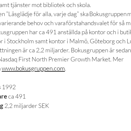
amt tjänster mot bibliotek och skola.
n ”Läsglädje för alla, varje dag” ska Bokusgruppen 
arierande behov och vara förstahandsvalet för så 
kusgruppen har ca 491 anställda på kontor och i buti
r i Stockholm samt kontor i Malmö, Göteborg och 
ttningen är ca 2,2 miljarder. Bokusgruppen är sedan
 Nasdaq First North Premier Growth Market. Mer
n
www.bokusgruppen.com
.
s
1992
are
ca 491
ng
2,2 miljarder SEK