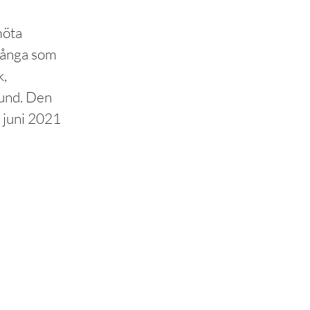
möta
många som
k,
Lund. Den
 juni 2021