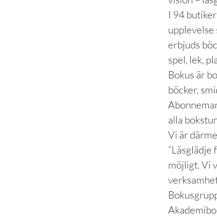
I 94 butike
upplevelse s
erbjuds böc
spel, lek, 
Bokus är bo
böcker, smi
Abonnemangs
alla bokstu
Vi är därm
”Läsglädje 
möjligt. Vi 
verksamhet
Bokusgrupp
Akademibok