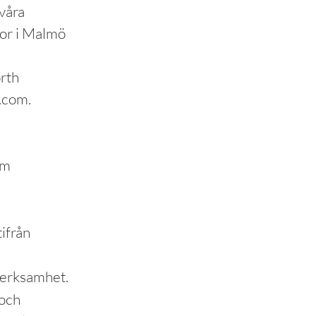
våra
tor i Malmö
rth
.com.
em
.
tifrån
 verksamhet.
 och