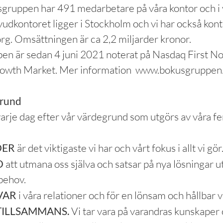
sgruppen har 491 medarbetare på våra kontor och i 
vudkontoret ligger i Stockholm och vi har också kon
g. Omsättningen är ca 2,2 miljarder kronor.
n är sedan 4 juni 2021 noterat på Nasdaq First No
owth Market. Mer information www.bokusgruppen
grund
varje dag efter vår värdegrund som utgörs av våra f
DER
är det viktigaste vi har och vårt fokus i allt vi gör
D
att utmana oss själva och satsar på nya lösningar u
behov.
VAR
i våra relationer och för en lönsam och hållbar
TILLSAMMANS.
Vi tar vara på varandras kunskaper