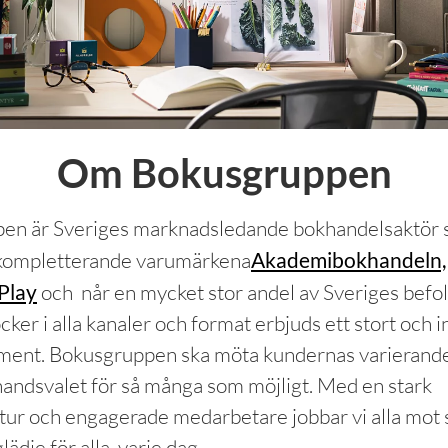
Om Bokusgruppen
en är Sveriges marknadsledande bokhandelsaktör
 kompletterande varumärkena
Akademibokhandeln,
Play
och når en mycket stor andel av Sveriges befol
ker i alla kanaler och format erbjuds ett stort och 
timent. Bokusgruppen ska möta kundernas varierand
handsvalet för så många som möjligt. Med en stark
ltur och engagerade medarbetare jobbar vi alla mo
lädje för alla, varje dag.