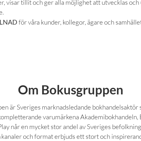
, visar tillit och ger alla möjlighet att utvecklas oc
e.
LLNAD
för våra kunder, kollegor, ägare och samhället
Om Bokusgruppen
en är Sveriges marknadsledande bokhandelsaktör
 kompletterande varumärkena Akademi­bokhandeln, 
lay når en mycket stor andel av Sveriges befolknin
a kanaler och format erbjuds ett stort och inspireran