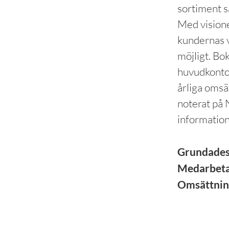
sortiment s
Med visione
kundernas v
möjligt. Bo
huvudkonto
årliga omsä
noterat på
informatio
Grundade
Medarbet
Omsättni